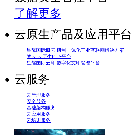
了解更多
云原生产品及应用平台
星耀国际研云 研制一体化工业互联网解决方案
磐云 云原生PaaS平台
星耀国际云印 数字化文印管理平台
云服务
云管理服务
安全服务
基础架构服务
云应用服务
云培训服务