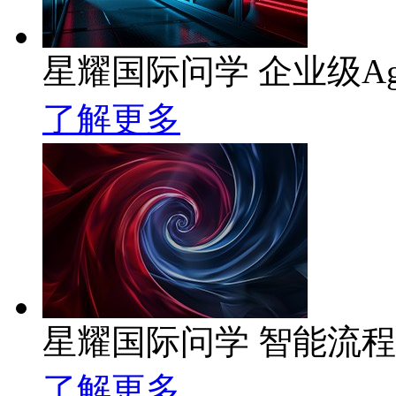
星耀国际问学 企业级Ag
了解更多
星耀国际问学 智能流
了解更多