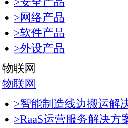
>安全产品
>网络产品
>软件产品
>外设产品
物联网
物联网
>智能制造线边搬运解
>RaaS运营服务解决方