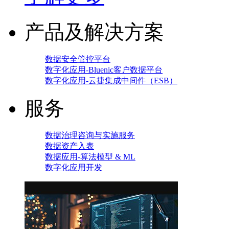
产品及解决方案
数据安全管控平台
数字化应用-Bluenic客户数据平台
数字化应用-云捷集成中间件（ESB）
服务
数据治理咨询与实施服务
数据资产入表
数据应用-算法模型 & ML
数字化应用开发