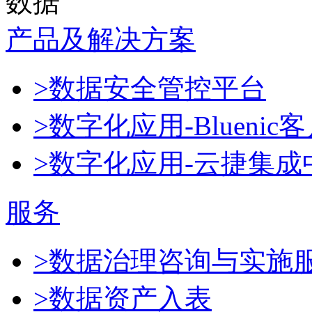
数据
产品及解决方案
>数据安全管控平台
>数字化应用-Blueni
>数字化应用-云捷集成
服务
>数据治理咨询与实施
>数据资产入表