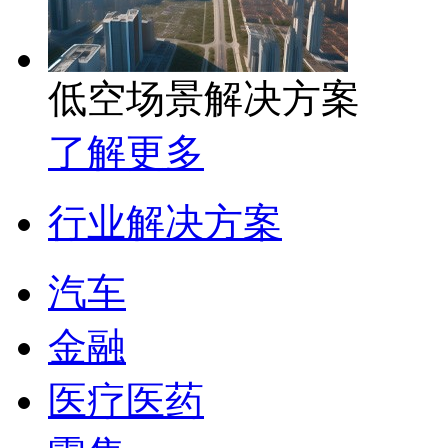
低空场景解决方案
了解更多
行业解决方案
汽车
金融
医疗医药